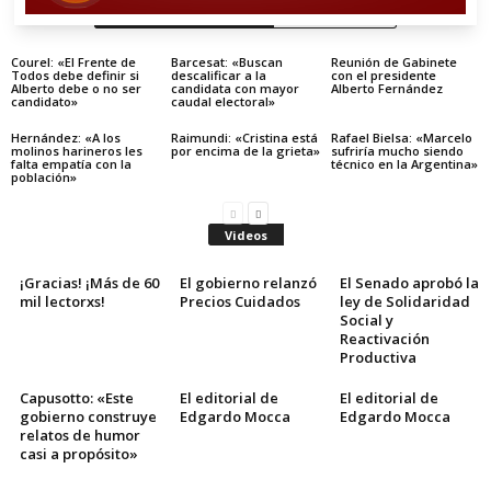
Artículos relacionados
Más del autor
Courel: «El Frente de
Barcesat: «Buscan
Reunión de Gabinete
Todos debe definir si
descalificar a la
con el presidente
Alberto debe o no ser
candidata con mayor
Alberto Fernández
candidato»
caudal electoral»
Hernández: «A los
Raimundi: «Cristina está
Rafael Bielsa: «Marcelo
molinos harineros les
por encima de la grieta»
sufriría mucho siendo
falta empatía con la
técnico en la Argentina»
población»
Videos
¡Gracias! ¡Más de 60
El gobierno relanzó
El Senado aprobó la
mil lectorxs!
Precios Cuidados
ley de Solidaridad
Social y
Reactivación
Productiva
Capusotto: «Este
El editorial de
El editorial de
gobierno construye
Edgardo Mocca
Edgardo Mocca
relatos de humor
casi a propósito»