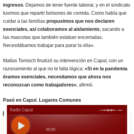
ingresos.
Dejamos de tener fuente laboral, y en el sindicato
tuvimos que repartir bolsones de comida. Como había que
cuidar a las familias
propusimos que nos declaren
esenciales, así colaboramos al aislamiento,
sacando a
las mascotas que también estaban encerradas.
Necesitábamos trabajar para parar la olla».
Matías Tomsich finalizó su intervención en Caput, con un
razonamiento al que no le falta lógica:
«Si en la pandemia
éramos esenciales, necesitamos que ahora nos
reconozcan como trabajadores»
, afirmó.
Pasó en Caput. Lugares Comunes
ETIQUETAS
ACTUALIDAD
CÁMARA DE DIPUTADOS DE LA NACIÓN
CONCIENCIA ANIMAL
DERECHOS LABORALES
MATÍAS TOMSICH
RÉGIMEN DE PASEADORES DE PERROS
SINDICALES