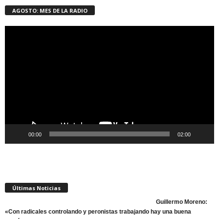
AGOSTO: MES DE LA RADIO
Reproductor
de
vídeo
00:00
02:00
Últimas Noticias
Guillermo Moreno:
«Con radicales controlando y peronistas trabajando hay una buena