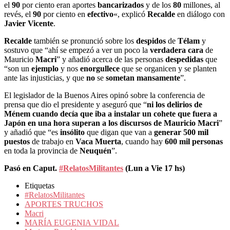
el
90
por ciento eran aportes
bancarizados
y de los
80
millones, al
revés, el
90
por ciento en
efectivo
«, explicó
Recalde
en diálogo con
Javier Vicente
.
Recalde
también se pronunció sobre los
despidos
de
Télam
y
sostuvo que “ahí se empezó a ver un poco la
verdadera cara
de
Mauricio
Macri
” y añadió acerca de las personas
despedidas
que
“son un
ejemplo
y nos
enorgullece
que se organicen y se planten
ante las injusticias, y que
no
se
sometan mansamente
”.
El legislador de la Buenos Aires opinó sobre la conferencia de
prensa que dio el presidente y aseguró que “
ni los delirios de
Ménem cuando decía que iba a instalar un cohete que fuera a
Japón en una hora superan a los discursos de Mauricio Macri
”
y añadió que “es
insólito
que digan que van a
generar 500 mil
puestos
de trabajo en
Vaca Muerta
, cuando hay
600 mil personas
en toda la provincia de
Neuquén
”.
Pasó en Caput.
#RelatosMilitantes
(Lun a Vie 17 hs)
Etiquetas
#RelatosMilitantes
APORTES TRUCHOS
Macri
MARÍA EUGENIA VIDAL