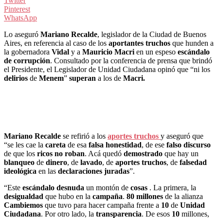
Twitter
Pinterest
WhatsApp
Lo aseguró
Mariano Recalde
, legislador de la Ciudad de Buenos
Aires, en referencia al caso de los
aportantes truchos
que hunden a
la gobernadora
Vidal
y a
Mauricio Macri
en un espeso
escándalo
de corrupción
. Consultado por la conferencia de prensa que brindó
el Presidente, el Legislador de Unidad Ciudadana opinó que “ni los
delirios
de
Menem
”
superan
a los de
Macri.
Mariano Recalde
se refirió a los
aportes truchos
y aseguró que
“se les cae la
careta
de esa
falsa honestidad
, de ese
falso discurso
de que los
ricos no roban
. Acá quedó
demostrado
que hay un
blanqueo
de
dinero
, de
lavado
, de
aportes truchos
, de
falsedad
ideológica
en las
declaraciones juradas
”.
“Este
escándalo
desnuda
un montón de
cosas
. La primera, la
desigualdad
que hubo en la
campaña
.
80
millones
de la alianza
Cambiemos
que tuvo para hacer campaña frente a
10
de
Unidad
Ciudadana
. Por otro lado, la
transparencia
. De esos
10
millones,