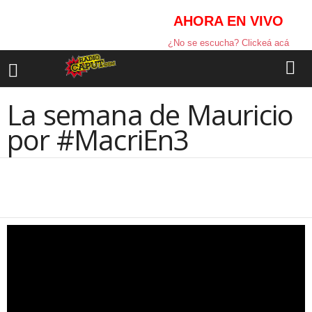
AHORA EN VIVO
¿No se escucha? Clickeá acá
La semana de Mauricio
por #MacriEn3
Facebook
Compartir la nota