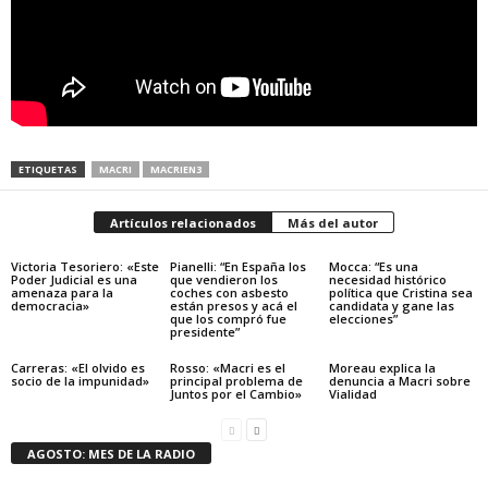
ETIQUETAS
MACRI
MACRIEN3
Artículos relacionados
Más del autor
Victoria Tesoriero: «Este
Pianelli: “En España los
Mocca: “Es una
Poder Judicial es una
que vendieron los
necesidad histórico
amenaza para la
coches con asbesto
política que Cristina sea
democracia»
están presos y acá el
candidata y gane las
que los compró fue
elecciones”
presidente”
Carreras: «El olvido es
Rosso: «Macri es el
Moreau explica la
socio de la impunidad»
principal problema de
denuncia a Macri sobre
Juntos por el Cambio»
Vialidad
AGOSTO: MES DE LA RADIO