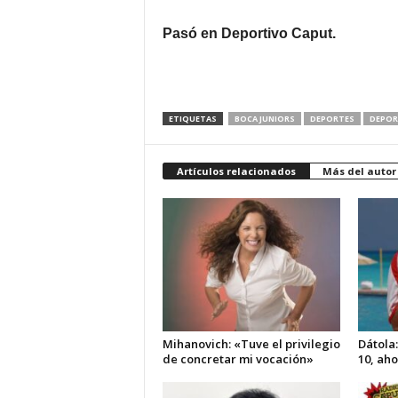
Pasó en Deportivo Caput.
ETIQUETAS
BOCA JUNIORS
DEPORTES
DEPOR
Artículos relacionados
Más del autor
Mihanovich: «Tuve el privilegio
Dátola
de concretar mi vocación»
10, ah