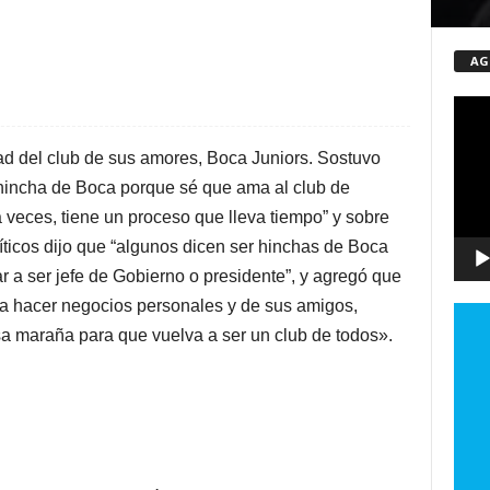
AG
ebook
Twitter
Pinterest
Repro
de
vídeo
ad del club de sus amores, Boca Juniors. S
ostuvo
hincha de Boca porque sé que ama al club de
 a veces, tiene un proceso que lleva tiempo”
y sobre
íticos dijo que
“a
lgunos dicen ser hinchas de Boca
r a ser jefe de Gobierno o presidente”, y agregó que
a hacer negocios personales y de sus amigos,
a maraña para que vuelva a ser un club de todos».