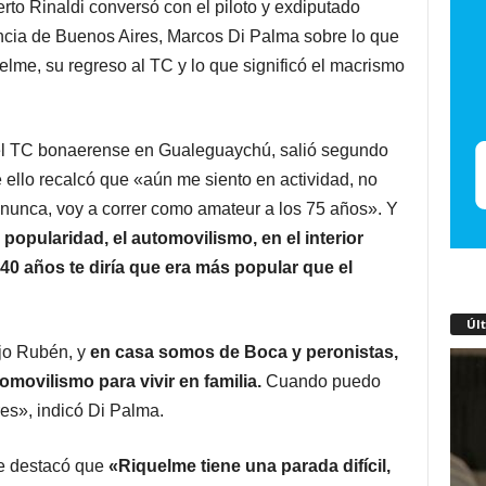
rto Rinaldi conversó con el
piloto y exdiputado
vincia de Buenos Aires, Marcos Di Palma
sobre lo que
lme, su regreso al TC y lo que significó el macrismo
 el TC bonaerense en Gualeguaychú, salió segundo
e ello recalcó que «aún me siento en actividad, no
re nunca, voy a correr como amateur a los 75 años». Y
popularidad, el automovilismo, en el interior
0 años te diría que era más popular que el
Úl
jo Rubén, y
en casa somos de Boca y peronistas,
omovilismo para vivir en familia.
Cuando puedo
res», indicó Di Palma.
te destacó que
«Riquelme tiene una parada difícil,