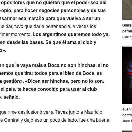
 opositores que no quieren que el poder sea del
opio, para hacer negocios personales y de sus
esarmar esa maraña para que vuelva a ser un
Guill
 dar, tuvo que darle pertenencia, a veces los
peron
primer momento
. Los argentinos queremos todo ya,
Guill
en desde las bases. Sé que él ama al club y
po».
en que le vaya mala a Boca no son hinchas, si no
enemos que tirar todos para el bien de Boca, es
a gestión». «Dicen ser hinchas, pero no lo son.
del país, te haces conocido para usar al club
», señaló.
Juan 
ue «me desilusionó ver a Tévez junto a Mauricio
contr
de Central y dejó eso un poco de lado, fue una buena
Juan 