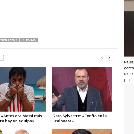
TIVO CAPUT
DI PALMA
Paula
contr
Paula
[…]
: «Antes era Messi más
Gato Sylvestre: «Confío en la
ora hay un equipo»
Scaloneta»