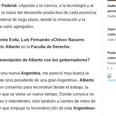
 Federal.
«Apostar a la ciencia, a la tecnología y al
Guill
peron
la mano del desarrollo productivo de cada provincia.
Guill
deral de largo plazo, donde la innovación y la
ar valor agregado».
Juan 
contr
nto Evita
,
Luis Fernando «Chino» Navarro
,
Juan 
 de
Alberto
en la
Faculta de Derecho:
Paula
contr
resentación de Alberto con los gobernadores?
Paula
[…]
e una nueva
Argentina
, me pareció muy buena la
nte sino presidente de una gran Argentina».
Alberto
Tweet
n consenso para reconstruir desde el trabajo, la
e que se viene un nuevo tiempo. Donde convoca no
s e intendentes, sino también a cientos de miles de
 que empujar la reconstrucción de esta
Argentina»
.