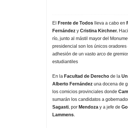
Fac
Compartir la nota
El
Frente de Todos
lleva a cabo en
Fernández
y
Cristina Kirchner.
Haci
río, junto al mástil mayor del Monum
presidencial son los únicos oradores 
adhesión de un vasto arco de gremios
estudiantiles
En la
Facultad de Derecho
de la
Un
Alberto Fernández
una docena de go
los comicios provinciales donde
Cam
sumarán los candidatos a gobernador
Sagasti
, por
Mendoza
y a jefe de
Go
Lammens
.