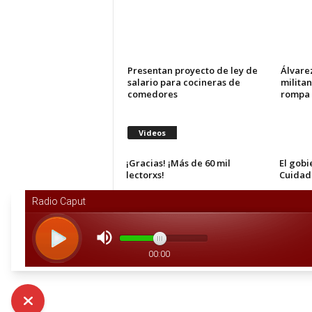
Presentan proyecto de ley de
Álvare
salario para cocineras de
militan
comedores
rompa 
Videos
¡Gracias! ¡Más de 60 mil
El gobi
lectorxs!
Cuidad
Capusotto: «Este gobierno
El edit
construye relatos de humor
casi a propósito»