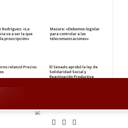
z Rodríguez: «La
Mazure: «Debemos legislar
cia va a ser la que
para controlar a las
la proscripción»
telecomunicaciones»
erno relanzó Precios
El Senado aprobó la ley de
os
Solidaridad Social y
Reactivación Productiva
orial de Edgardo Mocca
El editorial de Edgardo Mocca