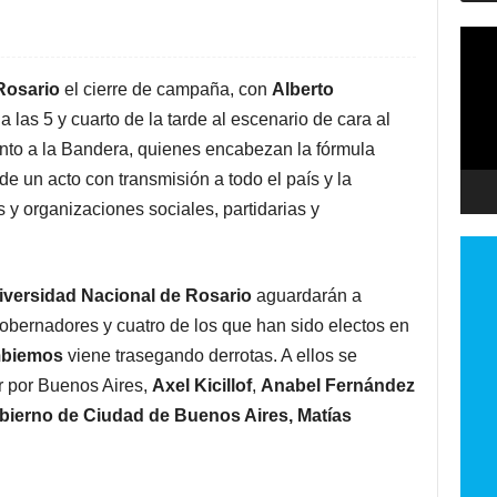
ebook
Twitter
Pinterest
Repro
de
vídeo
Rosario
el cierre de campaña, con
Alberto
a las 5 y cuarto de la tarde al escenario de cara al
ento a la Bandera, quienes encabezan la fórmula
de un acto con transmisión a todo el país y la
 y organizaciones sociales, partidarias y
iversidad Nacional de Rosario
aguardarán a
bernadores y cuatro de los que han sido electos en
biemos
viene trasegando derrotas. A ellos se
 por Buenos Aires,
Axel Kicillof
,
Anabel Fernández
bierno de Ciudad de Buenos Aires, Matías