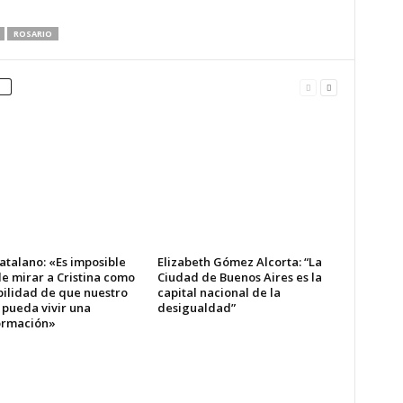
ROSARIO
atalano: «Es imposible
Elizabeth Gómez Alcorta: “La
e mirar a Cristina como
Ciudad de Buenos Aires es la
bilidad de que nuestro
capital nacional de la
 pueda vivir una
desigualdad”
ormación»