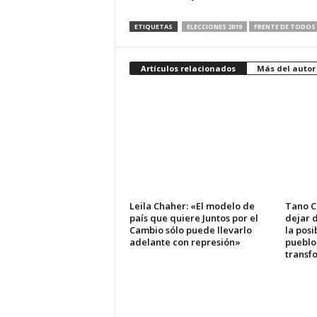
ETIQUETAS
ELECCIONES 2019
FRENTE DE TODOS
Artículos relacionados
Más del autor
Leila Chaher: «El modelo de
Tano C
país que quiere Juntos por el
dejar d
Cambio sólo puede llevarlo
la posi
adelante con represión»
pueblo
transf