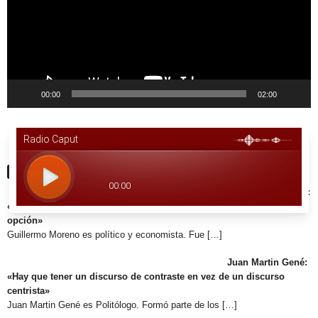
00:00
02:00
Últimas Noticias
Guillermo Moreno:
«Con radicales controlando y peronistas trabajando hay una buena
opción»
Guillermo Moreno es político y economista. Fue
[…]
Juan Martin Gené:
«Hay que tener un discurso de contraste en vez de un discurso
centrista»
Juan Martin Gené es Politólogo. Formó parte de los
[…]