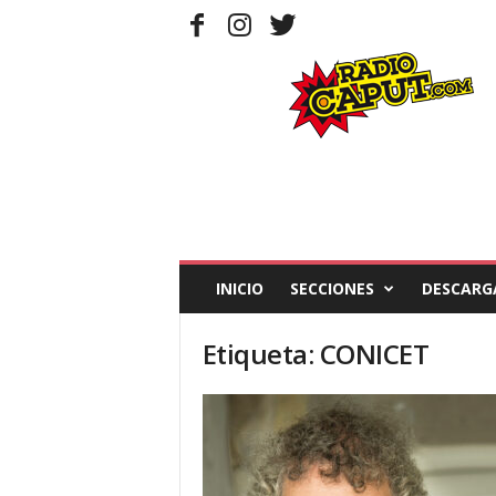
R
a
d
i
o
C
a
p
u
t
INICIO
SECCIONES
DESCARG
Etiqueta: CONICET