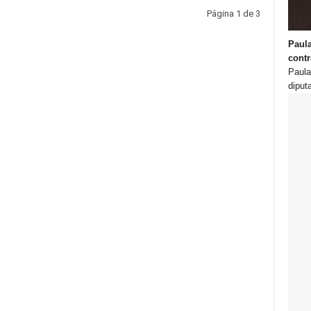
Página 1 de 3
Paula
contr
Paula
diput