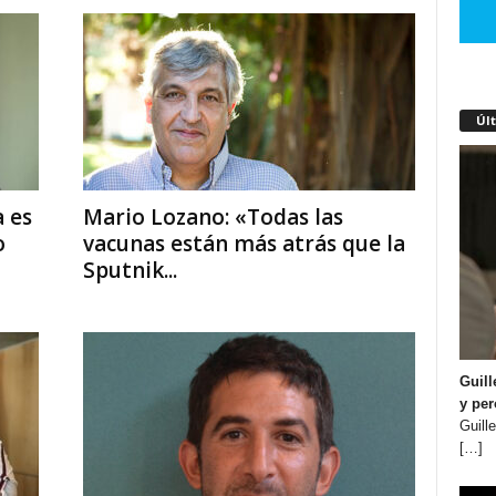
Úl
a es
Mario Lozano: «Todas las
o
vacunas están más atrás que la
Sputnik...
Guill
y per
Guill
[…]