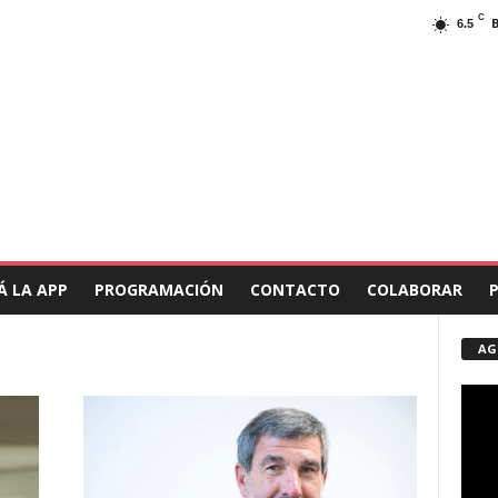
C
6.5
Á LA APP
PROGRAMACIÓN
CONTACTO
AG
Repro
de
vídeo