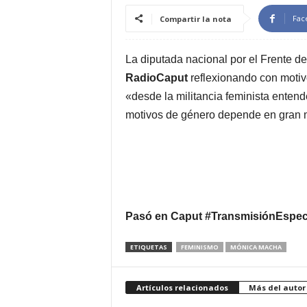
Fac
Compartir la nota
La diputada nacional por el Frente d
RadioCaput
reflexionando con motivo
«desde la militancia feminista entend
motivos de género depende en gran me
Pasó en Caput #TransmisiónEspec
ETIQUETAS
FEMINISMO
MÓNICA MACHA
Artículos relacionados
Más del autor