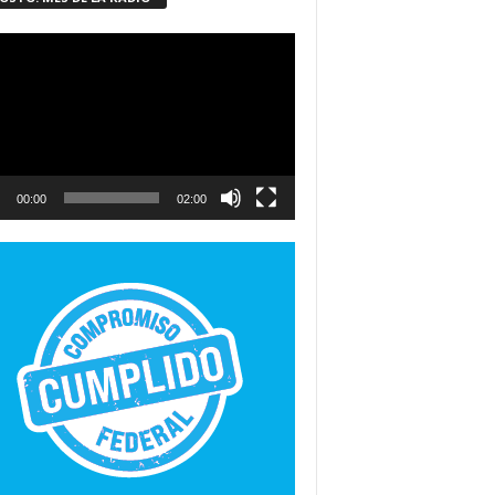
ductor
00:00
02:00