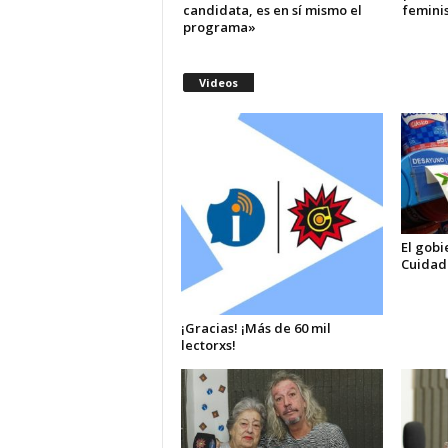
candidata, es en sí mismo el
femini
programa»
Videos
El gobi
Cuidad
¡Gracias! ¡Más de 60 mil
lectorxs!