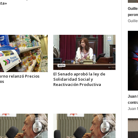
sta»
Guill
peron
Guill
El Senado aprobó la ley de
erno relanzó Precios
Solidaridad Social y
os
Reactivación Productiva
Juan 
contr
Juan 