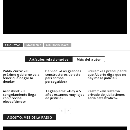
ETIQUETAS
MACRI EN 3
MAURICIO MACRI
Artículos relacionados
Más del autor
Pablo Zurro: «El
De Vido: «Los grandes
Freiler: «Es preocupante
próximo gobierno va a
constructores de este
que Alberto diga que no
tener que negar la
país somos
hay mesa judicial»
deuda»
perseguidos»
Aronskind: «El
Tagliapietra: «Hoy a 5
Pastor: «Un sistema
congelamiento llega
años estamos muy lejos
privado de jubilaciones
con precios
de justicia»
sería catastrófico»
elevadísimos»
AGOSTO: MES DE LA RADIO
Reproductor