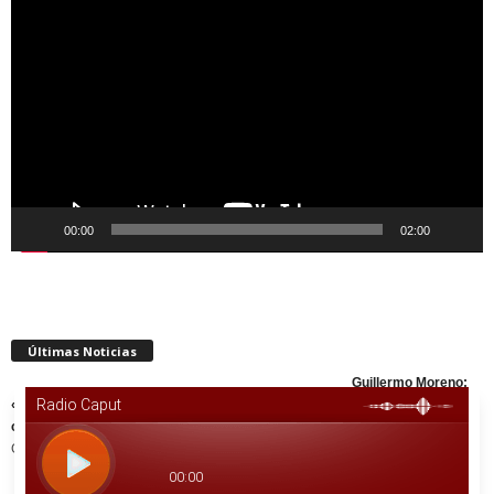
de
vídeo
00:00
02:00
Últimas Noticias
Guillermo Moreno:
«Con radicales controlando y peronistas trabajando hay una buena
opción»
Guillermo Moreno es político y economista. Fue
[…]
Juan Martin Gené: