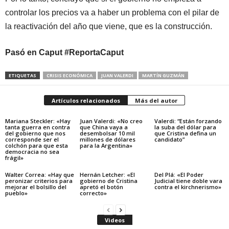
controlar los precios va a haber un problema con el pilar de
la reactivación del año que viene, que es la construcción.
Pasó en Caput #ReportaCaput
ETIQUETAS
CRISIS ECONÓMICA
JUAN VALERDI
MARTÍN GUZMÁN
Artículos relacionados
Más del autor
Mariana Steckler: «Hay
Juan Valerdi: «No creo
Valerdi: “Están forzando
tanta guerra en contra
que China vaya a
la suba del dólar para
del gobierno que nos
desembolsar 10 mil
que Cristina defina un
corresponde ser el
millones de dólares
candidato”
colchón para que esta
para la Argentina»
democracia no sea
frágil»
Walter Correa: «Hay que
Hernán Letcher: «El
Del Plá: «El Poder
peronizar criterios para
gobierno de Cristina
Judicial tiene doble vara
mejorar el bolsillo del
apretó el botón
contra el kirchnerismo»
pueblo»
correcto»
Videos