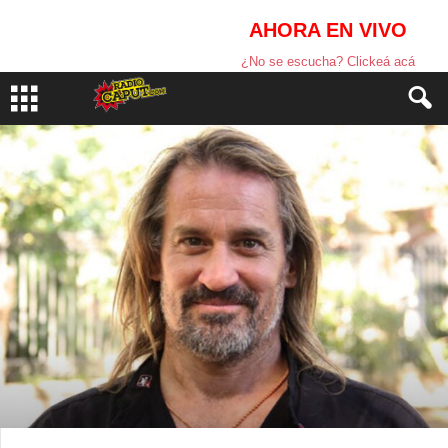
AHORA EN VIVO
¿No se escucha? Clickeá acá