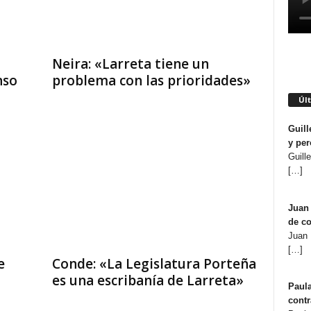
Neira: «Larreta tiene un
nso
problema con las prioridades»
Úl
Guill
y per
Guill
[…]
Juan 
de co
Juan 
[…]
e
Conde: «La Legislatura Porteña
es una escribanía de Larreta»
Paula
contr