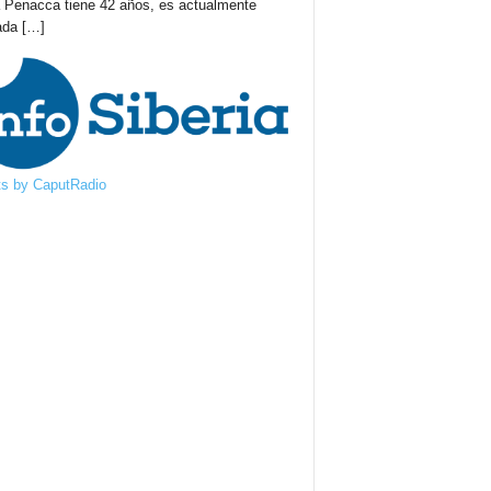
 Penacca tiene 42 años, es actualmente
ada
[…]
s by CaputRadio