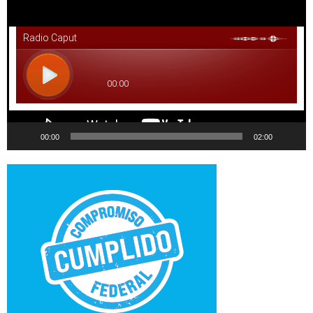
de
vídeo
00:00
02:00