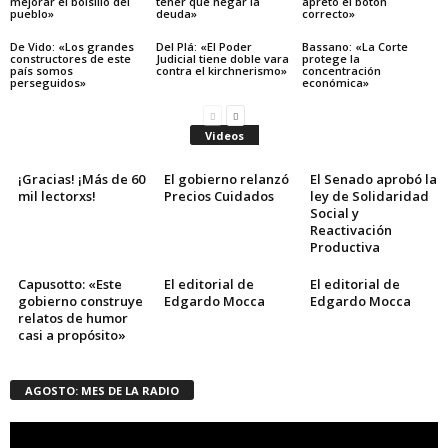
mejorar el bolsillo del
tener que negar la
apretó el botón
pueblo»
deuda»
correcto»
De Vido: «Los grandes
Del Plá: «El Poder
Bassano: «La Corte
constructores de este
Judicial tiene doble vara
protege la
país somos
contra el kirchnerismo»
concentración
perseguidos»
económica»
Videos
¡Gracias! ¡Más de 60
El gobierno relanzó
El Senado aprobó la
mil lectorxs!
Precios Cuidados
ley de Solidaridad
Social y
Reactivación
Productiva
Capusotto: «Este
El editorial de
El editorial de
gobierno construye
Edgardo Mocca
Edgardo Mocca
relatos de humor
casi a propósito»
AGOSTO: MES DE LA RADIO
Reproductor