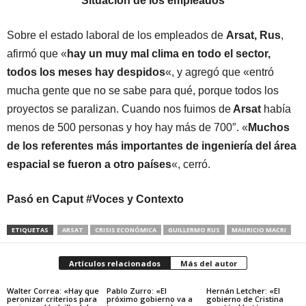
Situación de los empleados
Sobre el estado laboral de los empleados de
Arsat,
Rus
,
afirmó que «
hay un muy mal clima en todo el sector,
todos los meses hay despidos
«, y agregó que «entró
mucha gente que no se sabe para qué, porque todos los
proyectos se paralizan. Cuando nos fuimos de
Arsat
había
menos de 500 personas y hoy hay más de 700″. «
Muchos
de los referentes más importantes de ingeniería del área
espacial se fueron a otro países
«, cerró.
Pasó en Caput #Voces y Contexto
ETIQUETAS
ARSAT
CRISIS ECONÓMICA
GUILLERMO RUS
MAURICIO MACRI
Artículos relacionados
Más del autor
Walter Correa: «Hay que
Pablo Zurro: «El
Hernán Letcher: «El
peronizar criterios para
próximo gobierno va a
gobierno de Cristina