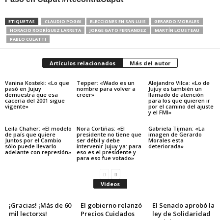
ETIQUETAS
CLAUDIO POGGI
ELECCIONES EN SAN LUIS
GERARDO MORALES
HORACIO RODRÍGUEZ LARRETA
JORGE GATO FERNANDEZ
MARTÍN LOUSTEAU
PABLO CULATTI
Artículos relacionados
Más del autor
Vanina Kosteki: «Lo que
Tepper: «Wado es un
Alejandro Vilca: «Lo de
pasó en Jujuy
nombre para volver a
Jujuy es también un
demuestra que esa
creer»
llamado de atención
cacería del 2001 sigue
para los que quieren ir
vigente»
por el camino del ajuste
y el FMI»
Leila Chaher: «El modelo
Nora Cortiñas: «El
Gabriela Tijman: «La
de país que quiere
presidente no tiene que
imagen de Gerardo
Juntos por el Cambio
ser débil y debe
Morales esta
sólo puede llevarlo
intervenir Jujuy ya: para
deteriorada»
adelante con represión»
eso es el presidente y
para eso fue votado»
Videos
¡Gracias! ¡Más de 60
El gobierno relanzó
El Senado aprobó la
mil lectorxs!
Precios Cuidados
ley de Solidaridad