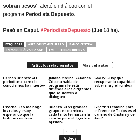
sobran pesos
”, alertó en diálogo con el
programa
Periodista Depuesto
.
Pasó en Caput.
#PeriodistaDepuesto
(Jue 18 hs).
ETIQUETAS
#PERIODISTADEPUESTO
BANCO CENTRAL
EMMANUEL ÁLVAREZ AGIS
FMI
HERNAN BRIENZA
Artículos relacionados
Más del autor
Hernán Brienza: «El
Juliana Marino: «Cuando
Godoy: «Hay que
periodismo como lo
Cristina habla de
recuperar la capacidad
conocíamos ha muerto»
programa le está
soberana y el rumbo»
diciendo a los dirigentes
que se sienten a
dialogar»
Esteche: «Yo me hago
Brienza: «Los grandes
Girotti: “El camino para
los rulos y estoy
grupos económicos
el Frente de Todos es el
esperando que la
cada tanto te marcan la
camino de Cristina y de
historia cambie»
cancha para obligarte a
Axel”
ajustar»
Videos