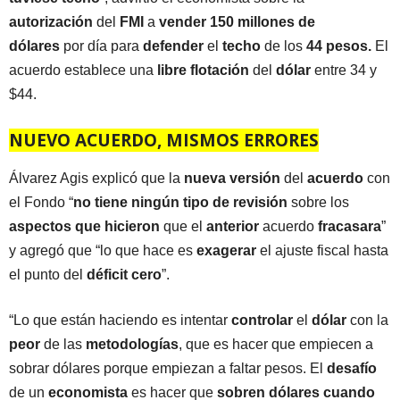
autorización
del
FMI
a
vender 150 millones de
dólares
por día para
defender
el
techo
de los
44 pesos.
El
acuerdo establece una
libre flotación
del
dólar
entre 34 y
$44.
NUEVO ACUERDO, MISMOS ERRORES
Álvarez Agis explicó que la
nueva versión
del
acuerdo
con
el Fondo “
no tiene ningún tipo de revisión
sobre los
aspectos que hicieron
que el
anterior
acuerdo
fracasara
”
y agregó que “lo que hace es
exagerar
el ajuste fiscal hasta
el punto del
déficit cero
”.
“Lo que están haciendo es intentar
controlar
el
dólar
con la
peor
de las
metodologías
, que es hacer que empiecen a
sobrar dólares porque empiezan a faltar pesos. El
desafío
de un
economista
es hacer que
sobren dólares cuando