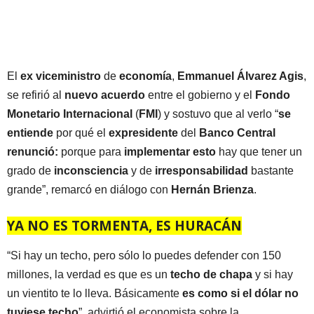
El
ex viceministro
de
economía
,
Emmanuel Álvarez Agis
,
se refirió al
nuevo acuerdo
entre el gobierno y el
Fondo
Monetario Internacional
(
FMI
) y sostuvo que al verlo “
se
entiende
por qué el
expresidente
del
Banco Central
renunció:
porque para
implementar esto
hay que tener un
grado de
inconsciencia
y de
irresponsabilidad
bastante
grande”, remarcó en diálogo con
Hernán Brienza
.
YA NO ES TORMENTA, ES HURACÁN
“Si hay un techo, pero sólo lo puedes defender con 150
millones, la verdad es que es un
techo de chapa
y si hay
un vientito te lo lleva. Básicamente
es como si el dólar no
tuviese techo
”, advirtió el economista sobre la