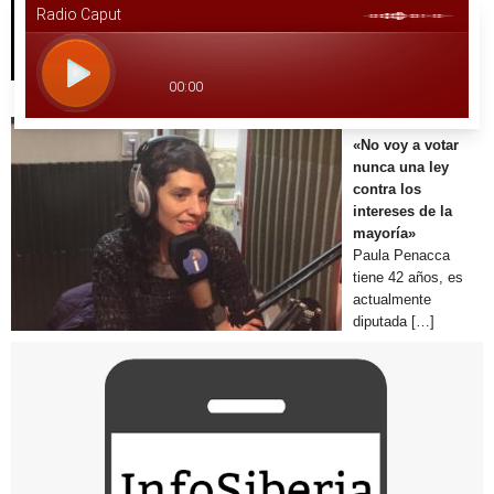
Juan Martin Gené
es Politólogo.
Formó parte de los
[…]
Paula Penacca:
«No voy a votar
nunca una ley
contra los
intereses de la
mayoría»
Paula Penacca
tiene 42 años, es
actualmente
diputada
[…]