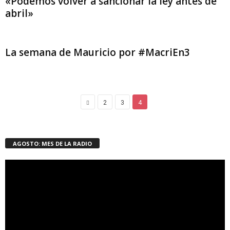
«Podemos volver a sancionar la ley antes de
abril»
La semana de Mauricio por #MacriEn3
2
3
4
AGOSTO: MES DE LA RADIO
Reproductor
de
vídeo