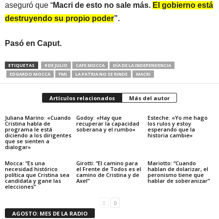
aseguró que “
Macri de esto no sale más.
El gobierno está
destruyendo su propio poder
”.
Pasó en Caput.
ETIQUETAS
9 DE JULIO
CAFE MOCCA
DÍA DE LA INDEPENDENCIA
EDGARDO MOCCA
FMI
LA PATRIA NO SE RINDE
MACRI
Artículos relacionados
Más del autor
Juliana Marino: «Cuando
Godoy: «Hay que
Esteche: «Yo me hago
Cristina habla de
recuperar la capacidad
los rulos y estoy
programa le está
soberana y el rumbo»
esperando que la
diciendo a los dirigentes
historia cambie»
que se sienten a
dialogar»
Mocca: “Es una
Girotti: “El camino para
Mariotto: “Cuando
necesidad histórico
el Frente de Todos es el
hablan de dolarizar, el
política que Cristina sea
camino de Cristina y de
peronismo tiene que
candidata y gane las
Axel”
hablar de soberanizar”
elecciones”
AGOSTO: MES DE LA RADIO