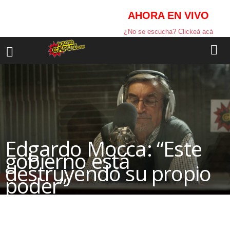
AHORA EN VIVO
¿No se escucha? Clickeá acá
Edgardo Mocca: “Este
gobierno está
destruyendo su propio
poder”
Facebook
Compartir la nota