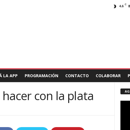
C
4.6
Á LA APP
PROGRAMACIÓN
CONTACTO
COLABORAR
 hacer con la plata
AG
Repro
de
vídeo