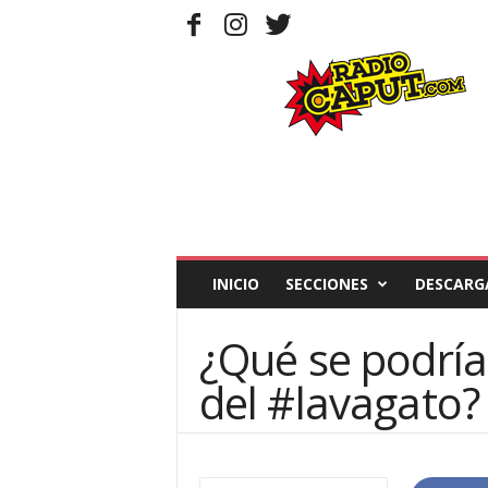
R
a
d
i
o
C
a
p
u
t
INICIO
SECCIONES
DESCARG
¿Qué se podría
del #lavagato?