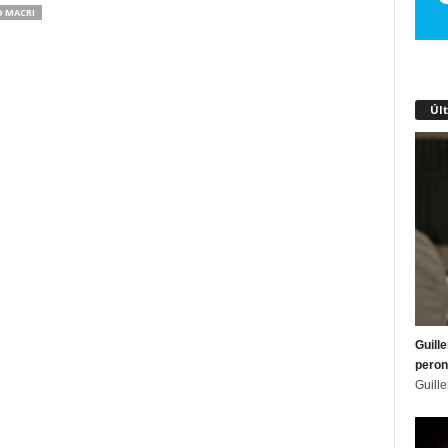
O MACRI
Úl
Guill
peron
Guill