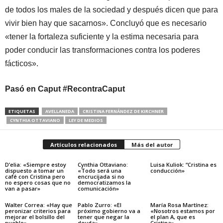
de todos los males de la sociedad y después dicen que para
vivir bien hay que sacarnos». Concluyó que es necesario
«tener la fortaleza suficiente y la estima necesaria para
poder conducir las transformaciones contra los poderes
fácticos».
Pasó en Caput #RecontraCaput
ETIQUETAS
AVELLANEDA
CRISTINA FERNÁNDEZ DE KIRCHNER
CYNTHIA OTTAVIANO
LEY DE MEDIOS
Artículos relacionados
Más del autor
D’elia: «Siempre estoy
Cynthia Ottaviano:
Luisa Kuliok: “Cristina es
dispuesto a tomar un
«Todo será una
conducción»
café con Cristina pero
encrucijada si no
no espero cosas que no
democratizamos la
van a pasar»
comunicación»
Walter Correa: «Hay que
Pablo Zurro: «El
María Rosa Martínez:
peronizar criterios para
próximo gobierno va a
«Nosotros estamos por
mejorar el bolsillo del
tener que negar la
el plan A, que es
pueblo»
deuda»
Cristina»