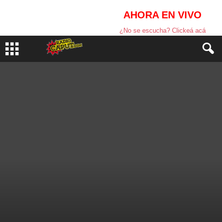
AHORA EN VIVO
¿No se escucha? Clickeá acá