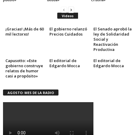
Videos
¡Gracias! ¡Más de 60
El gobierno relanzó
El Senado aprobó la
mil lectorxs!
Precios Cuidados
ley de Solidaridad
Social y
Reactivación
Productiva
Capusotto: «Este
El editorial de
El editorial de
gobierno construye
Edgardo Mocca
Edgardo Mocca
relatos de humor
casi a propósito»
AGOSTO: MES DE LA RADIO