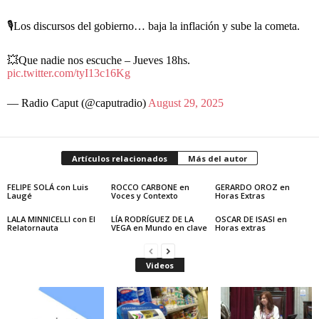
🎙️Los discursos del gobierno… baja la inflación y sube la cometa.
💥Que nadie nos escuche – Jueves 18hs.
pic.twitter.com/tyI13c16Kg
— Radio Caput (@caputradio)
August 29, 2025
Artículos relacionados
Más del autor
FELIPE SOLÁ con Luis
ROCCO CARBONE en
GERARDO OROZ en
Laugé
Voces y Contexto
Horas Extras
LALA MINNICELLI con El
LÍA RODRÍGUEZ DE LA
OSCAR DE ISASI en
Relatornauta
VEGA en Mundo en clave
Horas extras
Videos