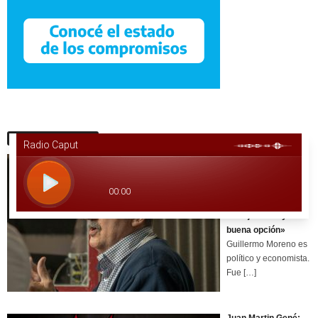
Últimas Noticias
Guillermo Moreno:
«Con radicales
controlando y
peronistas
trabajando hay una
buena opción»
Guillermo Moreno es
político y economista.
Fue
[…]