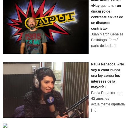
Juan Martin Gené:
«Hay que tener un
discurso de
contraste en vez de
un discurso
centrista»
Juan Martin Gené es
Politólogo. Formó
parte de los
[…]
Paula Penacca: «No
voy a votar nunca
una ley contra los
intereses de la
mayoría»
Paula Penacca tiene
42 años, es
actualmente diputada
[…]