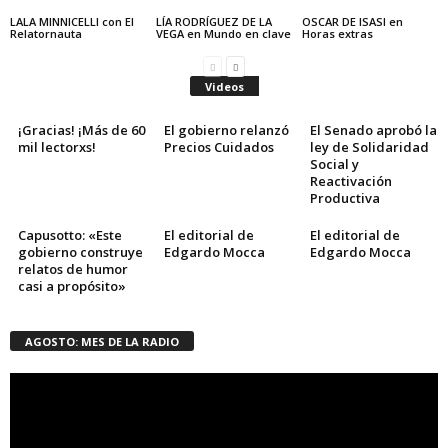
LALA MINNICELLI con El
LÍA RODRÍGUEZ DE LA
OSCAR DE ISASI en
Relatornauta
VEGA en Mundo en clave
Horas extras
Videos
¡Gracias! ¡Más de 60
El gobierno relanzó
El Senado aprobó la
mil lectorxs!
Precios Cuidados
ley de Solidaridad
Social y
Reactivación
Productiva
Capusotto: «Este
El editorial de
El editorial de
gobierno construye
Edgardo Mocca
Edgardo Mocca
relatos de humor
casi a propósito»
AGOSTO: MES DE LA RADIO
Reproductor
de
vídeo