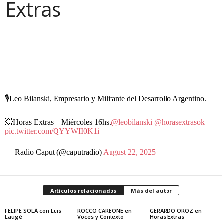
Extras
Facebook
Compartir la nota
🎙️Leo Bilanski, Empresario y Militante del Desarrollo Argentino.
💥Horas Extras – Miércoles 16hs.
@leobilanski
@horasextrasok
pic.twitter.com/QYYWII0K1i
— Radio Caput (@caputradio)
August 22, 2025
Artículos relacionados
Más del autor
FELIPE SOLÁ con Luis
ROCCO CARBONE en
GERARDO OROZ en
Laugé
Voces y Contexto
Horas Extras