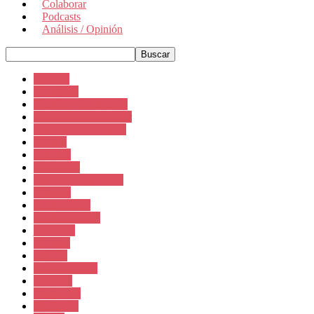
Colaborar
Podcasts
Análisis / Opinión
Análisis
Catastrofe
Ciencia y Tecnología
comunicación popular
conciencia ambiental
Cultura
deportes
entrevistas
escritores argentinos
Géneros
internacional
Internacionales
judiciales
Noticias
opinión
Pasó en Caput
Podcasts
Programas
Sindicales