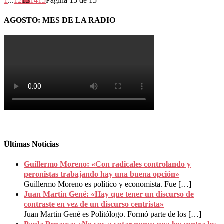
1
...
12
13
14
15
Página 13 de 15
AGOSTO: MES DE LA RADIO
Últimas Noticias
Guillermo Moreno: «Con radicales controlando y
peronistas trabajando hay una buena opción»
Guillermo Moreno es político y economista. Fue
[…]
Juan Martin Gené: «Hay que tener un discurso de
contraste en vez de un discurso centrista»
Juan Martin Gené es Politólogo. Formó parte de los
[…]