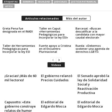
ETIQUETAS
GENEROS
IGUALDAD
JUDICIALES
JUSTICIA PATRIARCAL
LEY ESI
Artículos relacionados
Más del autor
Greta Pena fue
Taller en Caput:
Barcesat: «Buscan
designada en el INADI
«Herramientas
descalificar a la
Pedagógicas para
candidata con mayor
Incorporar la ley ESI»
caudal electoral»
Taller de Herramientas
Fuerte apoyo a Cristina
Rueda: «Debemos
Pedagógicas para
en el Encuentro
sostener una agenda de
Incorporar la ley ESI
Plurinacional
derechos LGBTI»
Videos
¡Gracias! ¡Más de 60
El gobierno relanzó
El Senado aprobó la
mil lectorxs!
Precios Cuidados
ley de Solidaridad
Social y
Reactivación
Productiva
Capusotto: «Este
El editorial de
El editorial de
gobierno construye
Edgardo Mocca
Edgardo Mocca
relatos de humor