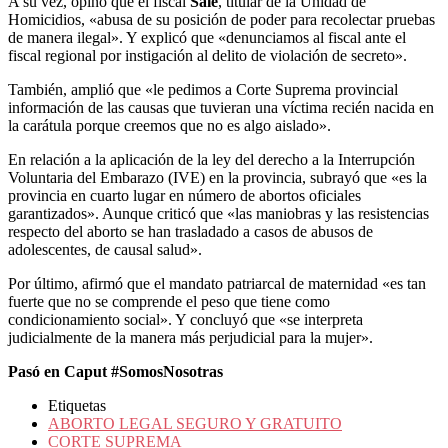
A su vez, opinó que el fiscal
Sale
, titular de la Unidad de
Homicidios, «abusa de su posición de poder para recolectar pruebas
de manera ilegal». Y explicó que «denunciamos al fiscal ante el
fiscal regional por instigación al delito de violación de secreto».
También, amplió que «le pedimos a Corte Suprema provincial
información de las causas que tuvieran una víctima recién nacida en
la carátula porque creemos que no es algo aislado».
En relación a la aplicación de la ley del derecho a la Interrupción
Voluntaria del Embarazo (IVE) en la provincia, subrayó que «es la
provincia en cuarto lugar en número de abortos oficiales
garantizados». Aunque criticó que «las maniobras y las resistencias
respecto del aborto se han trasladado a casos de abusos de
adolescentes, de causal salud».
Por último, afirmó que el mandato patriarcal de maternidad «es tan
fuerte que no se comprende el peso que tiene como
condicionamiento social». Y concluyó que «se interpreta
judicialmente de la manera más perjudicial para la mujer».
Pasó en Caput #SomosNosotras
Etiquetas
ABORTO LEGAL SEGURO Y GRATUITO
CORTE SUPREMA