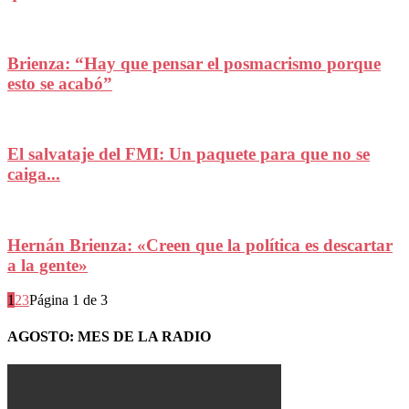
Brienza: “Hay que pensar el posmacrismo porque
esto se acabó”
El salvataje del FMI: Un paquete para que no se
caiga...
Hernán Brienza: «Creen que la política es descartar
a la gente»
1
2
3
Página 1 de 3
AGOSTO: MES DE LA RADIO