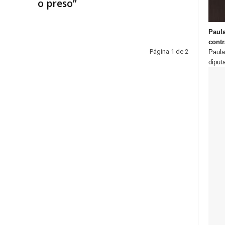
o preso”
Paula
contr
Página 1 de 2
Paula
diput