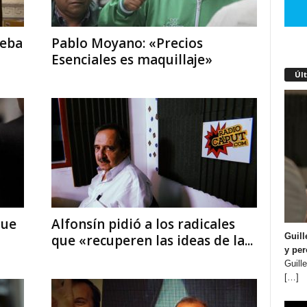
ueba
Pablo Moyano: «Precios
Esenciales es maquillaje»
Úl
que
Alfonsín pidió a los radicales
Guill
que «recuperen las ideas de la...
y per
Guill
[…]