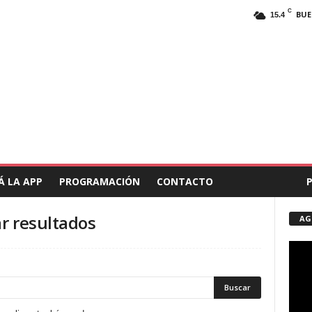
C
BUE
15.4
Á LA APP
PROGRAMACIÓN
CONTACTO
COLABORAR
r resultados
AG
Repro
de
vídeo